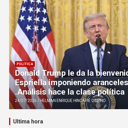
POLITICA
Donald Trump le da la bienveni
Espriella imponiendo aranceles
.Análisis hace la clase política
24/07/2026
HELMAN ENRIQUE HINCAPIÉ OSPINO
Ultima hora