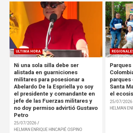
ULTIMA HORA
REGIONALE
Ni una sola silla debe ser
Parques 
alistada en guarniciones
Colombia
militares para posesionar a
parques 
Abelardo De la Espriella yo soy
Santa Ma
el presidente y comandante en
el ecosi
jefe de las Fuerzas militares y
25/07/2026
no doy permiso advirtió Gustavo
HELMAN ENR
Petro
25/07/2026
HELMAN ENRIQUE HINCAPIÉ OSPINO