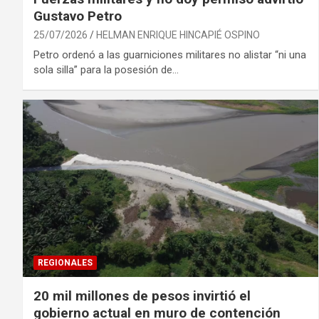
Gustavo Petro
25/07/2026
HELMAN ENRIQUE HINCAPIÉ OSPINO
Petro ordenó a las guarniciones militares no alistar “ni una
sola silla” para la posesión de…
REGIONALES
20 mil millones de pesos invirtió el
gobierno actual en muro de contención