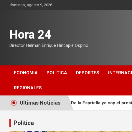
Saltar
domingo, agosto 9, 2026
al
contenido
Hora 24
Director Helman Enrique Hincapié Ospino
ECONOMIA
POLITICA
DEPORTES
INTERNAC
REGIONALES
Ultimas Noticias
nar a Abelardo De la Espriella yo soy el presidente y comandant
Politica