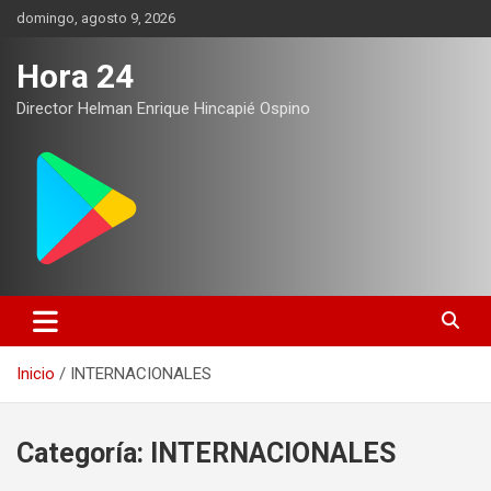
Saltar
domingo, agosto 9, 2026
al
contenido
Hora 24
Director Helman Enrique Hincapié Ospino
Inicio
INTERNACIONALES
Categoría:
INTERNACIONALES